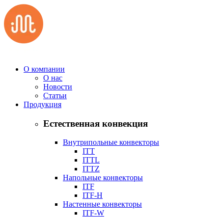
О компании
О нас
Новости
Статьи
Продукция
Естественная конвекция
Внутрипольные конвекторы
ITT
ITTL
ITTZ
Напольные конвекторы
ITF
ITF-H
Наcтенные конвекторы
ITF-W